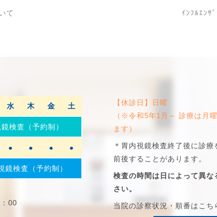
いて
ｲﾝﾌﾙｴ
【休診日】日曜
水
木
金
土
（※令和5年1月～ 診療は月
視鏡検査（予約制）
ます）
＊胃内視鏡検査終了後に診療
●
●
●
●
前後することがあります。
視鏡検査
（予約制）
検査の時間は日によって異な
さい。
：00
当院の診察状況・順番はこち